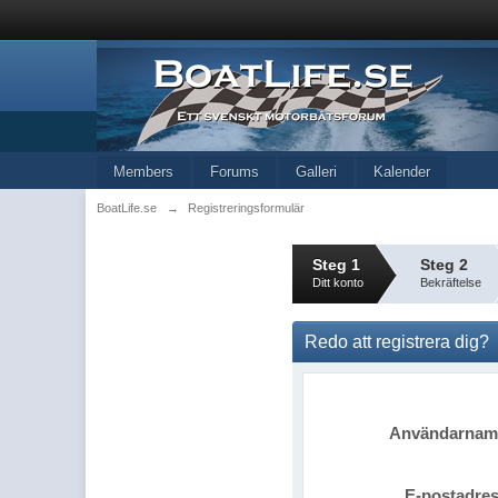
Members
Forums
Galleri
Kalender
BoatLife.se
→
Registreringsformulär
Steg 1
Steg 2
Ditt konto
Bekräftelse
Redo att registrera dig?
Användarna
E-postadre