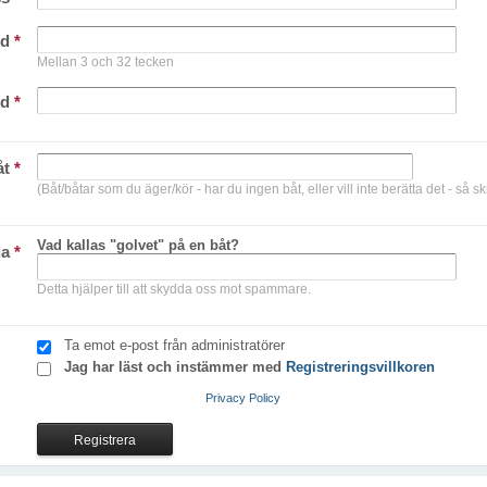
rd
*
Mellan 3 och 32 tecken
rd
*
åt
*
(Båt/båtar som du äger/kör - har du ingen båt, eller vill inte berätta det - så sk
Vad kallas "golvet" på en båt?
ga
*
Detta hjälper till att skydda oss mot spammare.
Ta emot e-post från administratörer
Jag har läst och instämmer med
Registreringsvillkoren
Privacy Policy