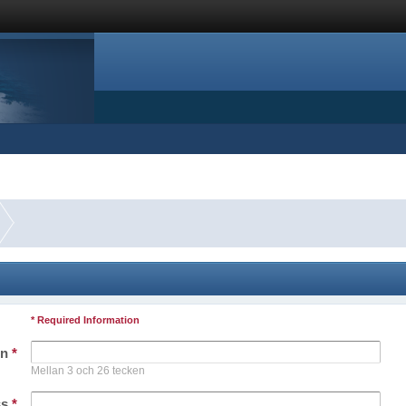
* Required Information
mn
*
Mellan 3 och 26 tecken
ss
*