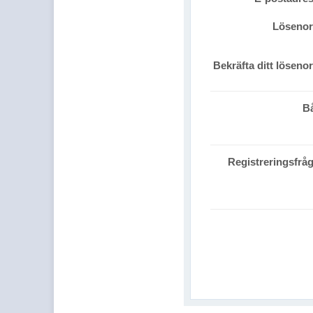
Löseno
Bekräfta ditt löseno
B
Registreringsfrå