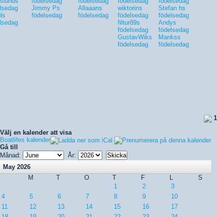
slunds
födelsedag
födelsedag
födelsedag
födelsedag
lsedag
Jimmy Ps
Allaaans
wiktorins
Stefan hs
ls
födelsedag
födelsedag
födelsedag
födelsedag
lsedag
filtur89s
Andys
födelsedag
födelsedag
GustavWiks
Mankss
födelsedag
födelsedag
1
Välj en kalender att visa
Boatlifes kalender
Gå till
Månad:
År:
May 2026
M
T
O
T
F
L
S
1
2
3
4
5
6
7
8
9
10
11
12
13
14
15
16
17
18
19
20
21
22
23
24