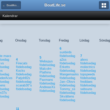
BoatLife.se
← Boatlifes kalender
Kalendrar
ag
Onsdag
Torsdag
Fredag
Lördag
Söndag
6
sunbirds
rte maxs
födelsedag
7
5
lsedag
4
a2ss
alexs
Webspys
y.vs
Firecats
födelsedag
födelsedag
födelsedag
lsedag
födelsedag
Erketts
molectrics
Malcolm
ys
Kocks
födelsedag
födelsedag
Plathins
lsedag
födelsedag
Mangemasks
topspeeds
födelsedag
nderAces
Patjoh82s
födelsedag
födelsedag
Paxmans
lsedag
födelsedag
Jan--Olovs
freddaes
födelsedag
tens
scarab30"s
födelsedag
födelsedag
AndreasXs
lsedag
födelsedag
Tommy_ss
sebsuns
födelsedag
an37s
födelsedag
födelsedag
lsedag
Skvättens
födelsedag
11