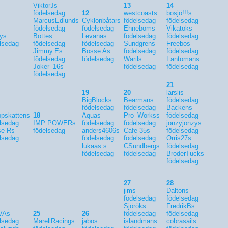
ViktorJs
13
14
födelsedag
12
westcoasts
bosjö!!!s
MarcusEdlunds
Cyklonbåtars
födelsedag
födelsedag
födelsedag
födelsedag
Ehneboms
Vikatoks
ys
Bottes
Levanas
födelsedag
födelsedag
lsedag
födelsedag
födelsedag
Sundgrens
Freebos
Jimmy.Es
Bosse As
födelsedag
födelsedag
födelsedag
födelsedag
Warils
Fantomans
Joker_16s
födelsedag
födelsedag
födelsedag
21
19
20
larslis
BigBlocks
Bearmans
födelsedag
födelsedag
födelsedag
Backens
ppskattens
18
Aquas
Pro_Workss
födelsedag
lsedag
IMP POWERs
födelsedag
födelsedag
jonzyjonzys
se Rs
födelsedag
anders4606s
Cafe 35s
födelsedag
lsedag
födelsedag
födelsedag
Orris27s
lukaas.s
CSundbergs
födelsedag
födelsedag
födelsedag
BroderTucks
födelsedag
27
28
jims
Daltons
födelsedag
födelsedag
Sjöröks
FredrikBs
VAs
25
26
födelsedag
födelsedag
lsedag
MarellRacings
jabos
islandmans
cobrasails