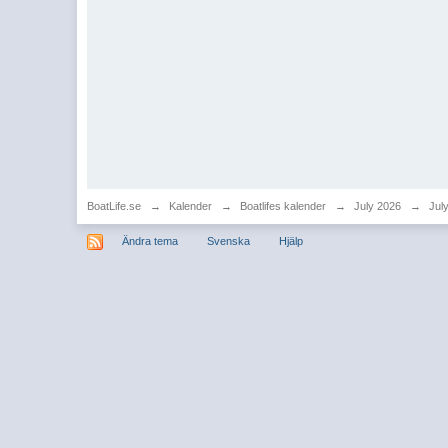
BoatLife.se
→
Kalender
→
Boatlifes kalender
→
July 2026
→
Jul
Ändra tema
Svenska
Hjälp