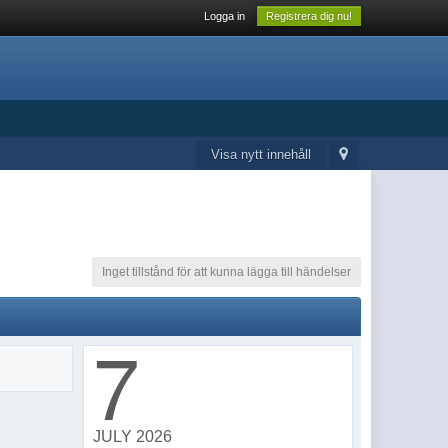
Logga in
Registrera dig nu!
Visa nytt innehåll
Inget tillstånd för att kunna lägga till händelser
7
JULY 2026