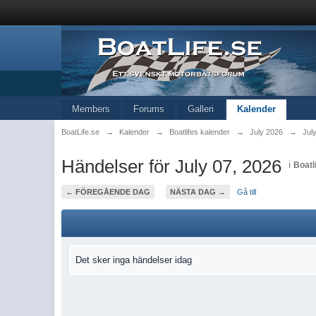
Members
Forums
Galleri
Kalender
BoatLife.se
→
Kalender
→
Boatlifes kalender
→
July 2026
→
Jul
Händelser för July 07, 2026
i
Boatl
← FÖREGÅENDE DAG
NÄSTA DAG →
Gå till
Det sker inga händelser idag