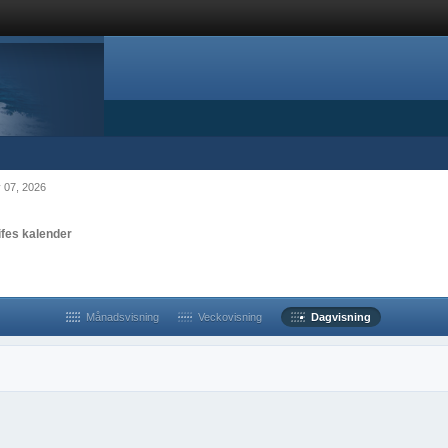
y 07, 2026
ifes kalender
Månadsvisning
Veckovisning
Dagvisning