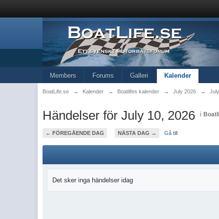
Members
Forums
Galleri
Kalender
BoatLife.se
→
Kalender
→
Boatlifes kalender
→
July 2026
→
Jul
Händelser för July 10, 2026
i
Boatl
← FÖREGÅENDE DAG
NÄSTA DAG →
Gå till
Det sker inga händelser idag