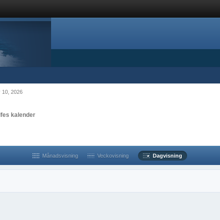
y 10, 2026
ifes kalender
Månadsvisning
Veckovisning
Dagvisning