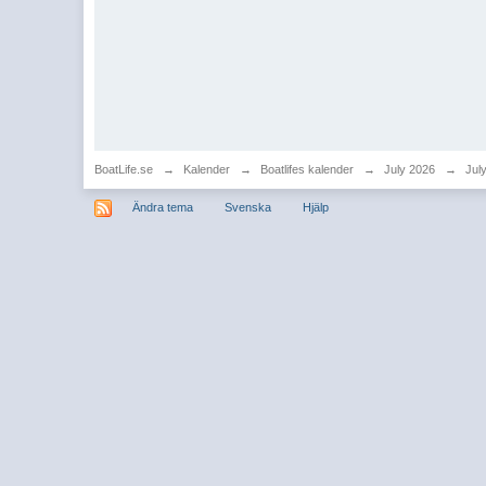
BoatLife.se
→
Kalender
→
Boatlifes kalender
→
July 2026
→
Jul
Ändra tema
Svenska
Hjälp