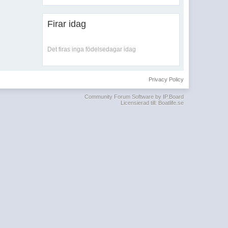
Firar idag
Det firas inga födelsedagar idag
Privacy Policy
Community Forum Software by IP.Board
Licensierad till: Boatlife.se