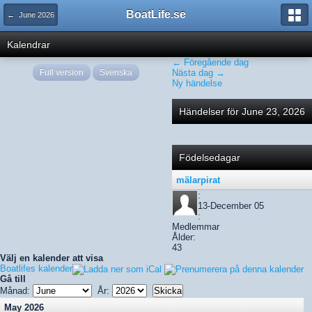
BoatLife.se
← June 2026
Kalendrar
← Föregående dag
Full version
Svenska
Nästa dag →
Ny händelse
Händelser för June 23, 2026
Födelsedagar
mälarpirat
:
13-December 05
:
Medlemmar
Ålder:
43
Välj en kalender att visa
Boatlifes kalender
Gå till
Månad:
År:
May 2026