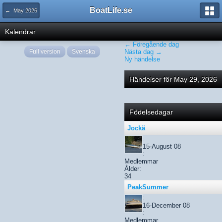
BoatLife.se
← May 2026
Kalendrar
← Föregående dag
Full version
Svenska
Nästa dag →
Ny händelse
Händelser för May 29, 2026
Födelsedagar
Jockä
:
15-August 08
:
Medlemmar
Ålder:
34
PeakSummer
:
16-December 08
:
Medlemmar