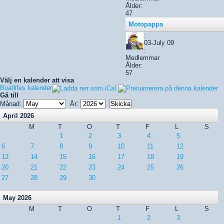
Ålder:
47
Motopappa
:
03-July 09
:
Medlemmar
Ålder:
57
Välj en kalender att visa
Boatlifes kalender
Gå till
Månad:
År:
April 2026
M
T
O
T
F
L
S
1
2
3
4
5
6
7
8
9
10
11
12
13
14
15
16
17
18
19
20
21
22
23
24
25
26
27
28
29
30
May 2026
M
T
O
T
F
L
S
1
2
3