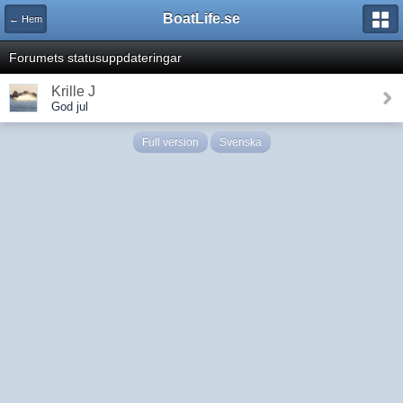
BoatLife.se
← Hem
Forumets statusuppdateringar
Krille J
God jul
Full version
Svenska