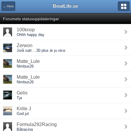
BoatLife.se
← Hem
Forumets statusuppdateringar
100knop
Ohhh happy day
Zerwon
Jorå satt....30 plus är ju nice.
Matte_Lule
Nimbus26
Matte_Lule
Nimbus26
Gelis
Tja
Krille J
God jul
Formula292Racing
Båtracing