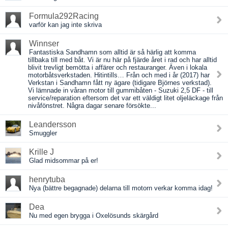
Formula292Racing
varför kan jag inte skriva
Winnser
Fantastiska Sandhamn som alltid är så härlig att komma
tillbaka till med båt. Vi är nu här på fjärde året i rad och har alltid
blivit trevligt bemötta i affärer och restauranger. Även i lokala
motorbåtsverkstaden. Hitintills… Från och med i år (2017) har
Verkstan i Sandhamn fått ny ägare (tidigare Björnes verkstad).
Vi lämnade in våran motor till gummibåten - Suzuki 2,5 DF - till
service/reparation eftersom det var ett väldigt litet oljeläckage från
nivåfönstret. Några dagar senare försökte...
Leandersson
Smuggler
Krille J
Glad midsommar på er!
henrytuba
Nya (bättre begagnade) delarna till motorn verkar komma idag!
Dea
Nu med egen brygga i Oxelösunds skärgård