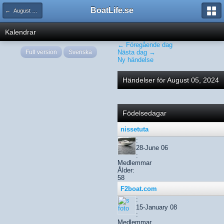
BoatLife.se
← August 2024
Kalendrar
← Föregående dag
Full version
Svenska
Nästa dag →
Ny händelse
Händelser för August 05, 2024
Födelsedagar
nissetuta
:
28-June 06
:
Medlemmar
Ålder:
58
F2boat.com
:
15-January 08
:
Medlemmar