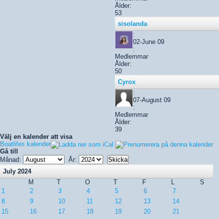
Ålder:
53
sisolanda
:
02-June 09
:
Medlemmar
Ålder:
50
Cyrox
:
07-August 09
:
Medlemmar
Ålder:
39
Välj en kalender att visa
Boatlifes kalender
Gå till
Månad:
År:
July 2024
M
T
O
T
F
L
S
1
2
3
4
5
6
7
8
9
10
11
12
13
14
15
16
17
18
19
20
21