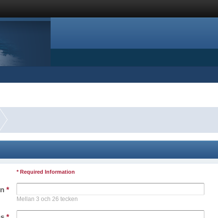
* Required Information
mn
*
Mellan 3 och 26 tecken
ss
*