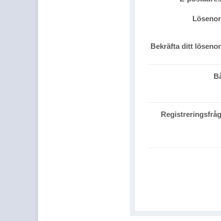
Löseno
Bekräfta ditt löseno
B
Registreringsfrå