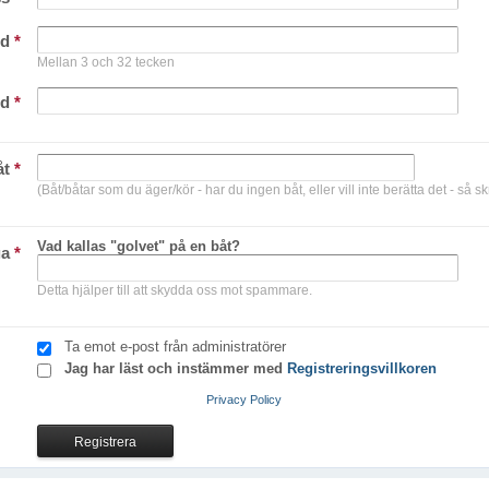
rd
*
Mellan 3 och 32 tecken
rd
*
åt
*
(Båt/båtar som du äger/kör - har du ingen båt, eller vill inte berätta det - så sk
Vad kallas "golvet" på en båt?
ga
*
Detta hjälper till att skydda oss mot spammare.
Ta emot e-post från administratörer
Jag har läst och instämmer med
Registreringsvillkoren
Privacy Policy