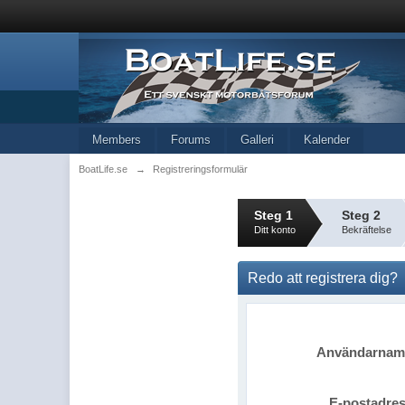
Members
Forums
Galleri
Kalender
BoatLife.se
→
Registreringsformulär
Steg 1
Steg 2
Ditt konto
Bekräftelse
Redo att registrera dig?
Användarna
E-postadre